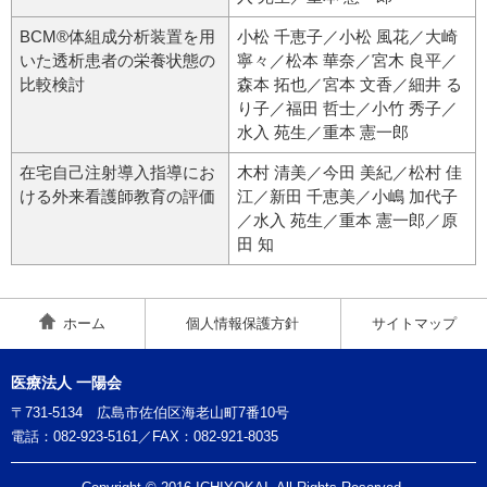
BCM®体組成分析装置を用
小松 千恵子／小松 風花／大崎
いた透析患者の栄養状態の
寧々／松本 華奈／宮木 良平／
比較検討
森本 拓也／宮本 文香／細井 る
り子／福田 哲士／小竹 秀子／
水入 苑生／重本 憲一郎
在宅自己注射導入指導にお
木村 清美／今田 美紀／松村 佳
ける外来看護師教育の評価
江／新田 千恵美／小嶋 加代子
／水入 苑生／重本 憲一郎／原
田 知
ホーム
個人情報保護方針
サイトマップ
医療法人 一陽会
〒731-5134 広島市佐伯区海老山町7番10号
電話：
082-923-5161
／FAX：082-921-8035