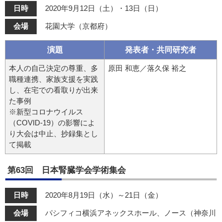
日時
2020年9月12日（土）・13日（日）
会場
花園大学（京都府）
演題
発表者・共同研究者
本人の自己決定の尊重、多
原田 和恵／落久保 裕之
職種連携、家族支援を実践
し、在宅での看取りが出来
た事例
※新型コロナウイルス
（COVID-19）の影響によ
り大会は中止、抄録集とし
て掲載
第63回 日本腎臓学会学術集会
日時
2020年8月19日（水）～21日（金）
会場
パシフィコ横浜アネックスホール、ノース（神奈川