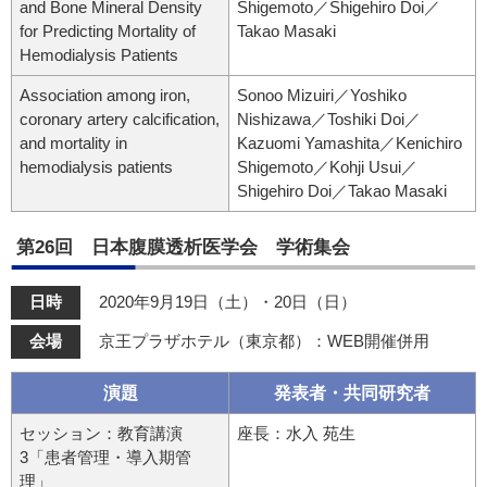
and Bone Mineral Density
Shigemoto／Shigehiro Doi／
for Predicting Mortality of
Takao Masaki
Hemodialysis Patients
Association among iron,
Sonoo Mizuiri／Yoshiko
coronary artery calcification,
Nishizawa／Toshiki Doi／
and mortality in
Kazuomi Yamashita／Kenichiro
hemodialysis patients
Shigemoto／Kohji Usui／
Shigehiro Doi／Takao Masaki
第26回 日本腹膜透析医学会 学術集会
日時
2020年9月19日（土）・20日（日）
会場
京王プラザホテル（東京都）：WEB開催併用
演題
発表者・共同研究者
セッション：教育講演
座長：水入 苑生
3「患者管理・導入期管
理」