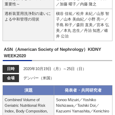
重要性～
／加藤 曜子／内藤 隆之
透析装置用洗浄剤の違いに
槇谷 佳祐／松井 未紀／山形 智
よる中和管理の現状
子／山本 美由紀／小野 亮一／
手島 和子／森田 直美／宮本 弘
美／本丸 忠生／丹治 知恵／碓
井 公治
ASN（American Society of Nephrology）KIDNY
WEEK2020
日時
2020年10月19日（月）～25日（日）
会場
デンバー（米国）
演題
発表者・共同研究者
Combined Volume of
Sonoo Mizuiri／Yoshiko
Geriatric Nutritional Risk
Nishizawa／Toshiki Doi／
Index, Body Composition,
Kazuomi Yamashita／Kenichiro