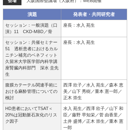
会場
大阪国際会議場（大阪府）：WEB開催
演題
発表者・共同研究者
セッション：一般演題（口
座長：水入 苑生
演）11 CKD-MBD／骨
セッション：共催セミナー
座長：水入 苑生
51 透析患者におけるカル
ニチン補充のベネフィット
久留米大学医学部内科学講
座腎臓内科部門 深水 圭先
生
腹膜カテーテル関連手術に
西澤 欣子／水入 苑生／森本 恵
おける麻酔管理についての
美／山下 秀樹／重本 憲一郎／
検討
正木 崇生
HD患者においてTSAT＜
水入 苑生／西澤 欣子／山下 和
20%は冠動脈石灰化のリス
臣／藤野 早知栄／菅 由香里／
ク因子
土井 盛博／正木 崇生／重本 憲
一郎