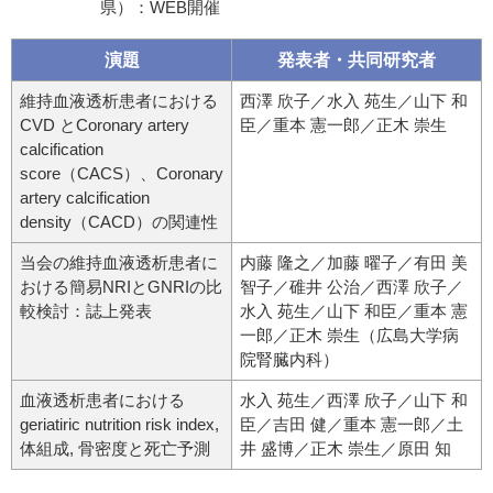
県）：WEB開催
演題
発表者・共同研究者
維持血液透析患者における
西澤 欣子／水入 苑生／山下 和
CVD とCoronary artery
臣／重本 憲一郎／正木 崇生
calcification
score（CACS）、Coronary
artery calcification
density（CACD）の関連性
当会の維持血液透析患者に
内藤 隆之／加藤 曜子／有田 美
おける簡易NRIとGNRIの比
智子／碓井 公治／西澤 欣子／
較検討：誌上発表
水入 苑生／山下 和臣／重本 憲
一郎／正木 崇生（広島大学病
院腎臓内科）
血液透析患者における
水入 苑生／西澤 欣子／山下 和
geriatiric nutrition risk index,
臣／吉田 健／重本 憲一郎／土
体組成, 骨密度と死亡予測
井 盛博／正木 崇生／原田 知