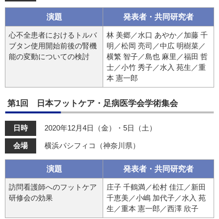
演題
発表者・共同研究者
心不全患者におけるトルバ
林 美郷／水口 あやか／加藤 千
ブタン使用開始前後の腎機
明／松岡 亮司／中広 明樹菜／
能の変動についての検討
横繁 智子／島也 麻里／福田 哲
士／小竹 秀子／水入 苑生／重
本 憲一郎
第1回 日本フットケア・足病医学会学術集会
日時
2020年12月4日（金）・5日（土）
会場
横浜パシフィコ（神奈川県）
演題
発表者・共同研究者
訪問看護師へのフットケア
庄子 千鶴満／松村 佳江／新田
研修会の効果
千恵美／小嶋 加代子／水入 苑
生／重本 憲一郎／西澤 欣子