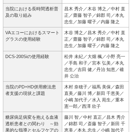
当院における長時間透析普
昌木 秀介／木谷 博之／中村 直
及の取り組み
正／齋藤 智子／錦郡 司／本丸
忠生／加藤 曜子／内藤 隆之
VAエコーにおけるスマート
木谷 博之／昌木 秀介／中村 直
グラスの使用経験
正／齋藤 智子／錦郡 司／本丸
忠生／加藤 曜子／内藤 隆之
DCS-200Siの使用経験
松井 未紀／大畑 楓／小野 亮一
／手島 和子／宮本 弘美／本丸
忠生／吉田 健／丹治 知恵／碓
井 公治
当院のPD+HD併用療法患
木村 奈穂子／福馬 美保／森田
者支援の現状と課題
直美／藤川 博／新田 千恵美／
小嶋 加代子／水入 苑生／重本
憲一郎／西澤 欣子
糖尿病足病変を抱える血液
藤川 智／中村 直正／昌木 秀介
透析患者との関わり ～効
／錦郡 司／斎藤 智子／新田 千
果的な指導とセルフケアの
恵美／本丸 忠生／小嶋 加代子