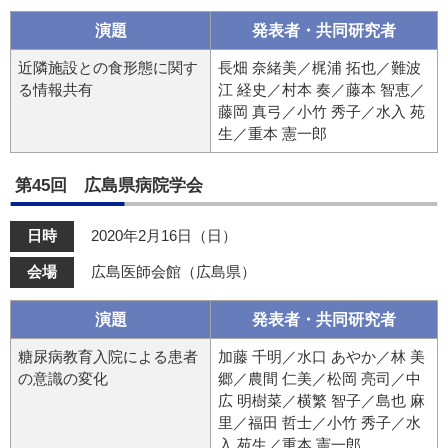
演題
発表者・共同研究者
近隣施設との食形態に関す
長畑 奈緒美／梶浦 拓也／難波
る情報共有
江 経史／村本 奏／藤本 智恵／
藤岡 真弓／小竹 秀子／水入 苑
生／重本 憲一郎
第45回 広島県病院学会
日時
2020年2月16日（日）
会場
広島医師会館（広島県）
演題
発表者・共同研究者
糖尿病教育入院による患者
加藤 千明／水口 あやか／林 美
の意識の変化
郷／農間 仁美／松岡 亮司／中
広 明樹菜／横繁 智子／島也 麻
里／福田 哲士／小竹 秀子／水
入 苑生／重本 憲一郎