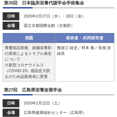
第35回 日本臨床栄養代謝学会学術集会
日時
2020年2月27日（木）・28日（金）
会場
国立京都国際会館（京都府）
演題
発表者・共同研究者
胃瘻造設術後、経腸栄養剤
難波江 経史／村本 奏／長畑 奈
の形状によるトラブル発生
緒美
について
※新型コロナウイルス
（COVID-19）感染拡大防
止のため誌面発表に変更
第27回 広島県栄養改善学会
日時
2020年2月22日（土）
会場
広島県健康福祉センター（広島県）