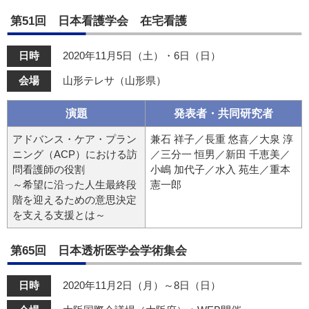
第51回 日本看護学会 在宅看護
日時
2020年11月5日（土）・6日（日）
会場
山形テレサ（山形県）
演題
発表者・共同研究者
アドバンス・ケア・プラン
兼石 祥子／長重 悠喜／大泉 淳
ニング（ACP）における訪
／三分一 恒男／新田 千恵美／
問看護師の役割
小嶋 加代子／水入 苑生／重本
～希望に沿った人生最終段
憲一郎
階を迎えるための意思決定
を支える支援とは～
第65回 日本透析医学会学術集会
日時
2020年11月2日（月）～8日（日）