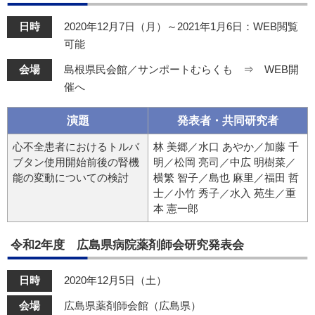
日時
2020年12月7日（月）～2021年1月6日：WEB閲覧
可能
会場
島根県民会館／サンポートむらくも ⇒ WEB開
催へ
演題
発表者・共同研究者
心不全患者におけるトルバ
林 美郷／水口 あやか／加藤 千
ブタン使用開始前後の腎機
明／松岡 亮司／中広 明樹菜／
能の変動についての検討
横繁 智子／島也 麻里／福田 哲
士／小竹 秀子／水入 苑生／重
本 憲一郎
令和2年度 広島県病院薬剤師会研究発表会
日時
2020年12月5日（土）
会場
広島県薬剤師会館（広島県）