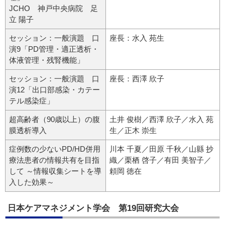
JCHO 神戸中央病院 足
立 陽子
セッション：一般演題 口
座長：水入 苑生
演9「PD管理・適正透析・
体液管理・残腎機能」
セッション：一般演題 口
座長：西澤 欣子
演12「出口部感染・カテー
テル感染症」
超高齢者（90歳以上）の腹
土井 俊樹／西澤 欣子／水入 苑
膜透析導入
生／正木 崇生
症例数の少ないPD/HD併用
川本 千夏／田原 千秋／山縣 抄
療法患者の情報共有を目指
織／栗栖 啓子／有田 美智子／
して ～情報収集シートを導
頼岡 徳在
入した効果～
日本ケアマネジメント学会 第19回研究大会