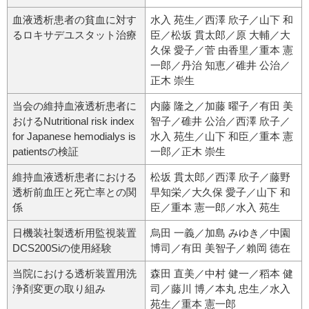
血液透析患者の貧血に対す
水入 苑生／西澤 欣子／山下 和
るロキサデユスタット治療
臣／松坂 貫太郎／原 大輔／大
久保 愛子／菅 由香里／重本 憲
一郎／丹治 知恵／碓井 公治／
正木 崇生
当会の維持血液透析患者に
内藤 隆之／加藤 曜子／有田 美
おけるNutritional risk index
智子／碓井 公治／西澤 欣子／
for Japanese hemodialys is
水入 苑生／山下 和臣／重本 憲
patientsの検証
一郎／正木 崇生
維持血液透析患者における
松坂 貫太郎／西澤 欣子／藤野
透析前血圧と死亡率との関
早知栄／大久保 愛子／山下 和
係
臣／重本 憲一郎／水入 苑生
日機装社製透析用監視装置
烏田 一義／加島 みゆき／中園
DCS200Siの使用経験
博司／有田 美智子／賴岡 德在
当院における透析装置用洗
森田 直美／中村 健一／稻本 健
浄剤変更の取り組み
司／藤川 博／本丸 忠生／水入
苑生／重本 憲一郎