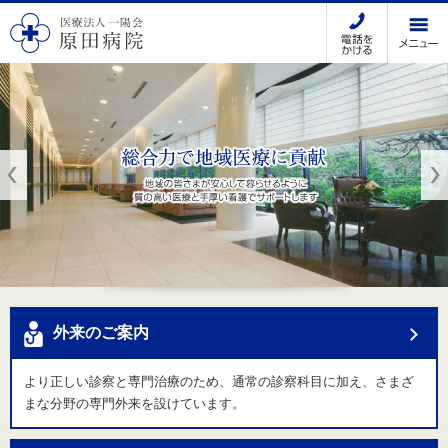
電話をか
外来のご案内
より正しい診察と専門治療のため、通常の診察科目に加え、さまざ
まな分野の専門外来を設けています。